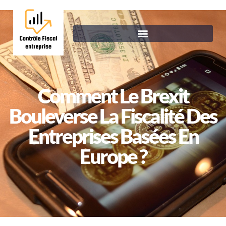
Comment Le Brexit
Bouleverse La Fiscalité Des
Entreprises Basées En
Europe ?