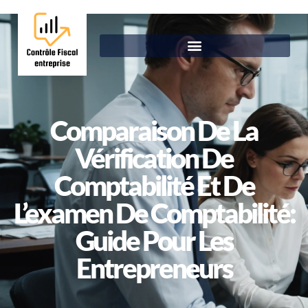
Comparaison De La
Vérification De
Comptabilité Et De
L’examen De Comptabilité:
Guide Pour Les
Entrepreneurs