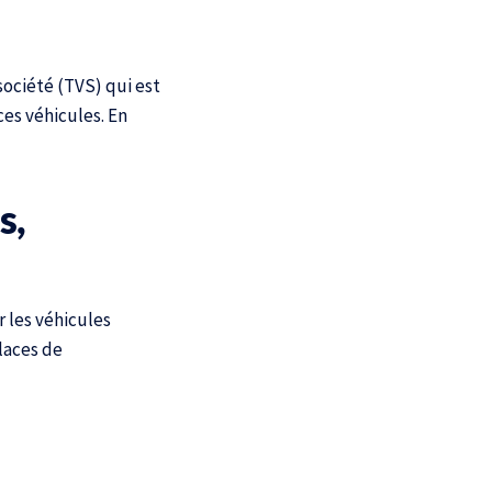
société (TVS) qui est
es véhicules. En
s,
 les véhicules
laces de