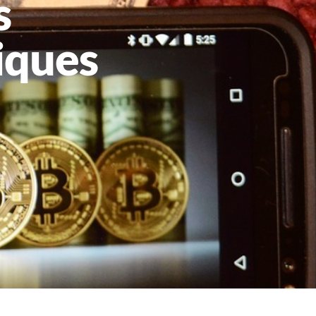
s
iques