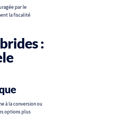
uragée par le
nt la fiscalité
brides :
le
ique
me à la conversion ou
es options plus