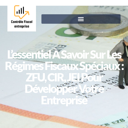
L’essentiel À Savoir Sur Les
Régimes Fiscaux Spéciaux :
ZFU, CIR, JEI Pour
Développer Votre
Entreprise