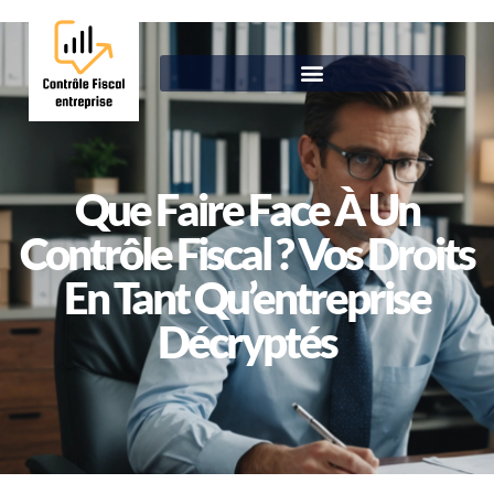
Que Faire Face À Un
Contrôle Fiscal ? Vos Droits
En Tant Qu’entreprise
Décryptés