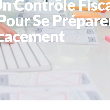
 Contrôle Fisca
 Pour Se Prépare
icacement