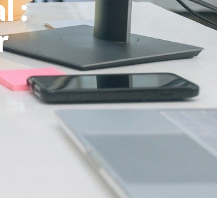
l :
r