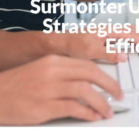
Surmonter Un
Stratégies
Eff