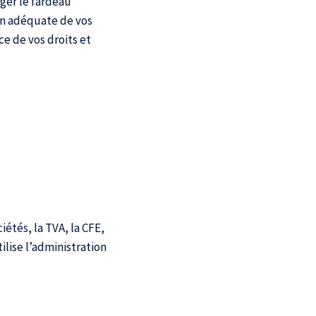
ger le fardeau
on adéquate de vos
e de vos droits et
étés, la TVA, la CFE,
lise l’administration